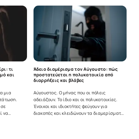
ρι: τι
Άδειο διαμέρισμα τον Αύγουστο: πώς
σμό και
προστατεύεται η πολυκατοικία από
διαρρήξεις και βλάβες
α μια
Αύγουστος. Ο μήνας που οι πόλεις
τάτωση.
αδειάζουν. Το ίδιο και οι πολυκατοικίες.
 σε
Ένοικοι και ιδιοκτήτες φεύγουν για
ί να
διακοπές και κλειδώνουν τα διαμερίσματά
οκαίρι,
τους για μεγάλο χρονικό διάστημα, με
η
αποτέλεσμα να μειώνεται αισθητά η κίνηση
ίναι
στο κτίριο. Ένα άδειο σπίτι στις διακοπές