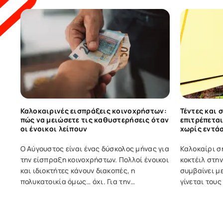
συναλλαγές
Polikatikia Pro
Για διαχειριστές που απαιτούν περισσότερ
Δωρεάν δοκιμή για 2 μήνες!
Καλοκαιρινές εισπράξεις κοινοχρήστων:
Τέντες και 
πώς να μειώσετε τις καθυστερήσεις όταν
επιτρέπεται
οι ένοικοι λείπουν
χωρίς εντά
Ο Αύγουστος είναι ένας δύσκολος μήνας για
Καλοκαίρι σ
την είσπραξη κοινοχρήστων. Πολλοί ένοικοι
κοκτέιλ στη
και ιδιοκτήτες κάνουν διακοπές, η
συμβαίνει μ
πολυκατοικία όμως… όχι. Για την
γίνεται του
πολυκατοικία, τα έξοδα συνεχίζουν να
καύσωνα και
υπάρχουν: λογαριασμοί, καθαριότητα,
βρίσκεσαι στ
συντήρηση ανελκυστήρα, τεχνικές
από σκιά και