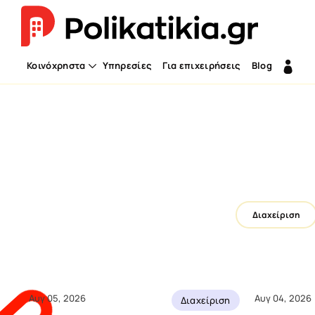
Κοινόχρηστα
Υπηρεσίες
Για επιχειρήσεις
Blog
Διαχειριστής
Διαχείριση πολυκατοικίας |
Polikatikia.gr
Κοινόχρηστα, οφειλές, τεχνικές εργασίες, κ
Διαχείριση
Αυτοματοποιημένη Έκδοση & Είσπρ
Κοινοχρήστων
Προγραμματισμός όλων των λειτουργίων
Στατιστικά Στοιχεία Διαχειριστή
Αυγ 05, 2026
Αυγ 04, 2026
Διαχείριση
Αναφορές, οικονομικά στοιχεία και όλες οι