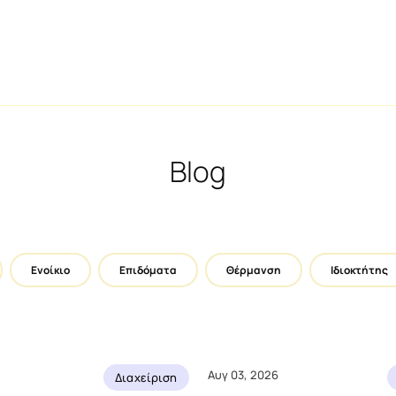
Κάτοικος
Blog
Διαχείριση διαμερίσματος
Κοινόχρηστα, ιστορικό και ανάγκες
διαμερίσματος
.ά.
Ενοίκιο
Επιδόματα
Θέρμανση
Ιδιοκτήτης
Online Πληρωμή Κοινοχρήστων και
αξη
Ειδοποιήσεις
Παρακολούθηση πληρωμών και οφειλών
διαμερίσματος
Αυγ 03, 2026
Διαχείριση