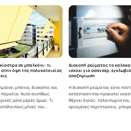
α.
σκίαστρα σε μπαλκόνι: τι
Διακοπή ρεύματος το καλοκαί
 στην όψη της πολυκατοικίας
ισχύει για ασανσέρ, εγκλωβι
σεις
αποζημίωση
ημαίνει μπάνια, διακοπές και
Η διακοπή ρεύματος είναι πάντ
ν παραλία. Αυτό συνήθως
κατάσταση που προκαλεί ανασ
ερικές μόνο μέρες όμως. Τι
Φέρνει άγχος, ταλαιπωρία και,
ς υπόλοιπους μήνες του
ορισμένες περιπτώσεις, μπορε
 του έντονου ήλιου, όπου
οδηγήσει και σε ζημιές. Το καλ
ο σπίτι σου και έχεις ανάγκη
όμως, η δυσκολία γίνεται ακόμ
 δροσιά; Η σκέψη για μια τέντα
μεγαλύτερη. Τα κλιματιστικά ε