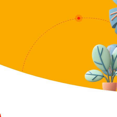
συναλλαγές
Polikatikia Pro
Για διαχειριστές που απαιτούν περισσότερ
Δωρεάν δοκιμή για 2 μήνες!