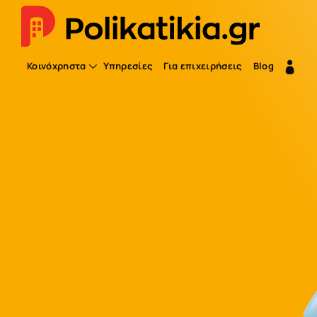
Κοινόχρηστα
Υπηρεσίες
Για επιχειρήσεις
Blog
Διαχειριστής
Διαχείριση πολυκατοικίας |
Polikatikia.gr
Κοινόχρηστα, οφειλές, τεχνικές εργασίες, κ
Αυτοματοποιημένη Έκδοση & Είσπρ
Κοινοχρήστων
Προγραμματισμός όλων των λειτουργίων
Στατιστικά Στοιχεία Διαχειριστή
Αναφορές, οικονομικά στοιχεία και όλες οι