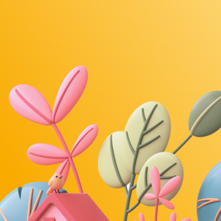
Κάτοικος
Διαχείριση διαμερίσματος
Κοινόχρηστα, ιστορικό και ανάγκες
διαμερίσματος
.ά.
Online Πληρωμή Κοινοχρήστων και
αξη
Ειδοποιήσεις
Παρακολούθηση πληρωμών και οφειλών
διαμερίσματος