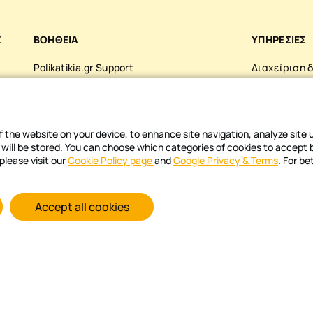
Σ
ΒΟΗΘΕΙΑ
ΥΠΗΡΕΣΙΕΣ
Polikatikia.gr Support
Διαχείριση 
τών
Συχνές ερωτήσεις
Διαχείριση π
Επικοινωνία
Αυτοματοποι
 of the website on your device, to enhance site navigation, analyze site
Όροι χρήσης διαχειριστή πολυκατοικίας
Online Πληρ
s will be stored. You can choose which categories of cookies to accept
please visit our
Cookie Policy page
and
Google Privacy & Terms
. For be
Όροι Χρήσης ιδιοκτήτη ακινήτων
Accept all cookies