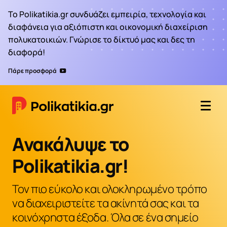
Το Polikatikia.gr συνδυάζει εμπειρία, τεχνολογία και
διαφάνεια για αξιόπιστη και οικονομική διαχείριση
πολυκατοικιών. Γνώρισε το δίκτυό μας και δες τη
διαφορά!
Πάρε προσφορά
Ανακάλυψε το
Polikatikia.gr!
Τον πιο εύκολο και ολοκληρωμένο τρόπο
να διαχειριστείτε τα ακίνητά σας και τα
κοινόχρηστα έξοδα. Όλα σε ένα σημείο