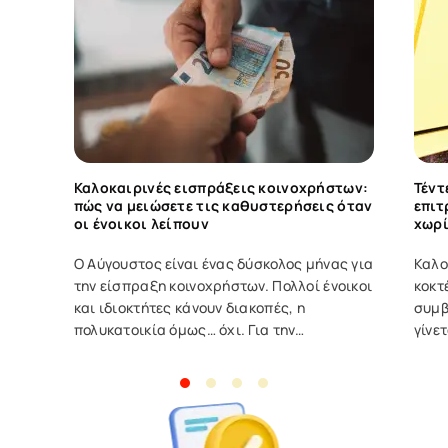
Καλοκαιρινές εισπράξεις κοινοχρήστων:
Τέντ
πώς να μειώσετε τις καθυστερήσεις όταν
επιτ
οι ένοικοι λείπουν
χωρί
Ο Αύγουστος είναι ένας δύσκολος μήνας για
Καλο
την είσπραξη κοινοχρήστων. Πολλοί ένοικοι
κοκτ
και ιδιοκτήτες κάνουν διακοπές, η
συμβ
πολυκατοικία όμως… όχι. Για την
γίνε
πολυκατοικία, τα έξοδα συνεχίζουν να
καύσ
υπάρχουν: λογαριασμοί, καθαριότητα,
βρίσ
συντήρηση ανελκυστήρα, τεχνικές
από 
εργασίες και τυχόν έκτακτες ανάγκες.
ή έν
Όταν οι εισπράξεις μειώνονται,
Σε μ