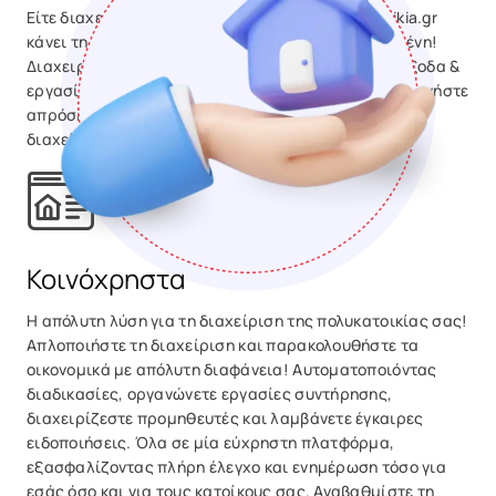
Είτε διαχειρίζεστε 1 ακίνητο είτε 1000, το Polikatikia.gr
κάνει τη διαδικασία απλή, αποδοτική και οργανωμένη!
Διαχειριστείτε τα μισθωτήρια, παρακολουθήστε έξοδα &
εργασίες, λάβετε έξυπνες ειδοποιήσεις και επικοινωνήστε
απρόσκοπτα με τους ενοίκους σας. Αναβαθμίστε τη
διαχείριση των ακινήτων σας σήμερα!
Κοινόχρηστα
Η απόλυτη λύση για τη διαχείριση της πολυκατοικίας σας!
Απλοποιήστε τη διαχείριση και παρακολουθήστε τα
οικονομικά με απόλυτη διαφάνεια! Αυτοματοποιόντας
διαδικασίες, οργανώνετε εργασίες συντήρησης,
διαχειρίζεστε προμηθευτές και λαμβάνετε έγκαιρες
ειδοποιήσεις. Όλα σε μία εύχρηστη πλατφόρμα,
εξασφαλίζοντας πλήρη έλεγχο και ενημέρωση τόσο για
εσάς όσο και για τους κατοίκους σας. Αναβαθμίστε τη