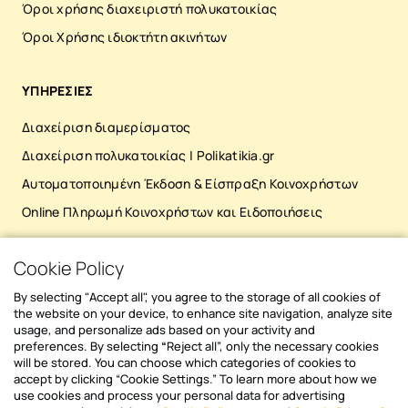
Όροι χρήσης διαχειριστή πολυκατοικίας
Αύγουστο γίνεται πιο δύσκολη όταν η
περι
Όροι Χρήσης ιδιοκτήτη ακινήτων
διαδικασία δεν είναι έγκαιρη, ξεκάθαρη και
του 
εύκολη για τον ένοικο. Μερικά συνηθισμένα
πρόσ
προβλήματα είναι: Καθυστερημένη έκδοση
σκία
ΥΠΗΡΕΣΙΕΣ
κοινοχρήστων, όταν οι περισσότεροι έχουν
Αν ο
ήδη φύγει για διακοπές. Ασαφή ή
το θ
Διαχείριση διαμερίσματος
δυσανάγνωστα ειδοποιητήρια, που
πολυ
Διαχείριση πολυκατοικίας | Polikatikia.gr
δημιουργούν απορίες και καθυστερήσεις.
παρε
Έλλειψη εύκολου τρόπου πληρωμής από
γραμμ
Αυτοματοποιημένη Έκδοση & Είσπραξη Κοινοχρήστων
απόσταση. Απουσία υπενθύμισης πριν από
επιτρ
Online Πληρωμή Κοινοχρήστων και Ειδοποιήσεις
τη λήξη της προθεσμίας. Καθυστερημένη
έχου
ενημέρωση της εταιρείας για το ποιος
βαρύ
πλήρωσε και ποιος όχι.
που 
Cookie Policy
ΚΑΤΕΒΑΣΕ ΤΟ MOBILE APP
Επαναλαμβανόμενα τηλεφωνήματα που
μπαλ
By selecting "Accept all", you agree to the storage of all cookies of
κουράζουν και την εταιρεία
που α
the website on your device, to enhance site navigation, analyze site
και τους ενοίκους. Όταν η διαδικασία
απλές
usage, and personalize ads based on your activity and
στηρίζεται αποκλειστικά σε χαρτιά,
αφαι
preferences. By selecting
“
Reject all”, only the necessary cookies
τηλέφωνα και χειροκίνητο follow-up, οι
ομπρ
will be stored. You can choose which categories of cookies to
καθυστερήσεις γίνονται πιο πιθανές.
επηρ
accept by clicking “Cookie Settings.” To learn more about how we
Newsletter sign in
use cookies and process your personal data for advertising
Αντίθετα, όταν ο ένοικος λαμβάνει
προε