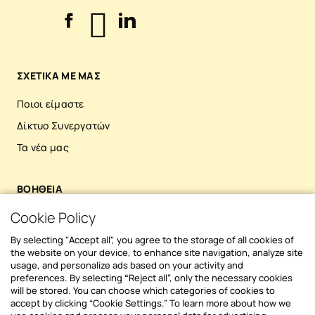
δεν καταγράφηκε εγκαίρως, μια
αποτ
υπενθύμιση που ξεχάστηκε. Με την
υπηρεσιών. Απ
αυτοματοποίηση, οι πιθανότητες για
Υπεν
τέτοια σφάλματα μειώνονται δραστικά. Οι
πληρ
υπολογισμοί γίνονται με ακρίβεια, οι
σημεί
ΣΧΕΤΙΚΑ ΜΕ ΜΑΣ
διαδικασίες εκτελούνται με συνέπεια και η
αντι
διαχείριση κερδίζει αξιοπιστία και
κοινοχρήστων
Ποιοι είμαστε
επαγγελματισμό. Διαφάνεια και άμεση
ιδιο
Δίκτυο Συνεργατών
ενημέρωση Η πρόσβαση στις κοινές
αδυν
υποχρεώσεις δεν πρέπει να είναι προνόμιο
υπάρ
Τα νέα μας
λίγων. Κάθε κάτοικος μπορεί πλέον να
των οφειλών. 
ενημερώνεται σε πραγματικό χρόνο για την
αυστ
κατάσταση του διαμερίσματός του: τις
ΒΟΗΘΕΙΑ
με τ
οφειλές, τις πληρωμές, το ιστορικό και τις
λύση
Cookie Policy
Polikatikia.gr Support
κοινές δαπάνες της πολυκατοικίας. Αυτό
Επιτ
ενισχύει την εμπιστοσύνη, περιορίζει τις
σε μ
Συχνές ερωτήσεις
By selecting "Accept all", you agree to the storage of all cookies of
εντάσεις και κάνει την επικοινωνία πιο
Προσ
the website on your device, to enhance site navigation, analyze site
Επικοινωνία
ξεκάθαρη και αποτελεσματική για όλους.
usage, and personalize ads based on your activity and
περι
preferences. By selecting
“
Reject all”, only the necessary cookies
Ασφάλεια δεδομένων Σε μια εποχή όπου τα
Όροι χρήσης διαχειριστή πολυκατοικίας
δυσκ
will be stored. You can choose which categories of cookies to
προσωπικά δεδομένα είναι πολύτιμα, η
προσ
accept by clicking “Cookie Settings.” To learn more about how we
Όροι Χρήσης ιδιοκτήτη ακινήτων
αυτοματοποιημένη διαχείριση διασφαλίζει
απαρ