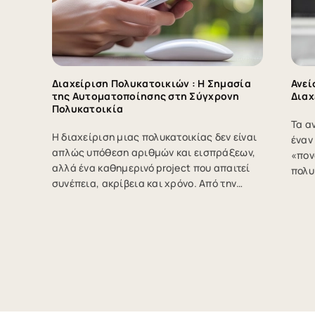
Διαχείριση Πολυκατοικιών : Η Σημασία
Ανεί
της Αυτοματοποίησης στη Σύγχρονη
Διαχ
Πολυκατοικία
Τα α
Η διαχείριση μιας πολυκατοικίας δεν είναι
έναν
απλώς υπόθεση αριθμών και εισπράξεων,
«πον
αλλά ένα καθημερινό project που απαιτεί
πολυ
συνέπεια, ακρίβεια και χρόνο. Από την
αδυν
έκδοση κοινοχρήστων μέχρι την
από 
παρακολούθηση οφειλών και τον
μπορ
προγραμματισμό συντηρήσεων, οι ευθύνες
προβ
ενός διαχειριστή ή ενός ιδιοκτήτη που έχει
προκ
αναλάβει πρωτοβουλία είναι πολλές.
Υπάρ
Όμως, η δουλειά αυτή δεν χρειάζεται να
για 
είναι πλέον… πονοκέφαλος. Εδώ ακριβώς
ανεί
έρχεται η αυτοματοποίηση να αλλάξει τα
γνώμ