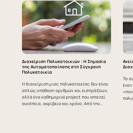
Διαχείριση Πολυκατοικιών : Η Σημασία
Ανεί
της Αυτοματοποίησης στη Σύγχρονη
Διαχ
Πολυκατοικία
Τα α
Η διαχείριση μιας πολυκατοικίας δεν είναι
έναν
απλώς υπόθεση αριθμών και εισπράξεων,
«πον
αλλά ένα καθημερινό project που απαιτεί
πολυ
συνέπεια, ακρίβεια και χρόνο. Από την
αδυν
έκδοση κοινοχρήστων μέχρι την
από 
παρακολούθηση οφειλών και τον
μπορ
προγραμματισμό συντηρήσεων, οι ευθύνες
προβ
ενός διαχειριστή ή ενός ιδιοκτήτη που έχει
προκ