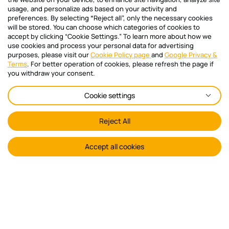
ξεκάθαρη και αποτελεσματική για όλους.
usage, and personalize ads based on your activity and
Online Πληρωμή Κοινοχρήστων και Ειδοποιήσεις
περι
preferences. By selecting
“
Reject all”, only the necessary cookies
Ασφάλεια δεδομένων Σε μια εποχή όπου τα
δυσκ
will be stored. You can choose which categories of cookies to
προσωπικά δεδομένα είναι πολύτιμα, η
προσ
accept by clicking “Cookie Settings.” To learn more about how we
ΚΑΤΕΒΑΣΕ ΤΟ MOBILE APP
αυτοματοποιημένη διαχείριση διασφαλίζει
απαρ
use cookies and process your personal data for advertising
ότι η πληροφορία παραμένει ασφαλής.
purposes, please visit our
Cookie Policy page
and
Google Privacy &
υπευ
Terms
. For better operation of cookies, please refresh the page if
Όλα τα στοιχεία αποθηκεύονται σε
πληρ
you withdraw your consent.
προστατευμένα, ψηφιακά περιβάλλοντα,
ευθύ
με συχνά backups και εφαρμογή των
κοινοχρήστ
Cookie settings
απαραίτητων πρωτοκόλλων για την
συνέ
Newsletter sign in
προστασία των προσωπικών δεδομένων,
αποφ
Reject All
σύμφωνα με τον GDPR. Έτσι, αποφεύγονται
όπως
Διάβασε πρώτος όλα τα νέα άρθρα και
όχι μόνο οι απώλειες αρχείων, αλλά και οι
Η ύπ
ενημερώσου για όλα τα θέματα του
ανεπιθύμητες παραβιάσεις. Πώς το
χρον
Accept all cookies
Polikatikia.gr
Polikatikia.gr φέρνει την αυτοματοποίηση
διαχ
στην πράξη Το Polikatikia.gr είναι μια
Email*
πρόσ
πλατφόρμα σχεδιασμένη για να
επιτ
απλοποιήσει κάθε πτυχή της διαχείρισης
εξετ
πολυκατοικιών. Με εργαλεία που
κοιν
εξυπηρετούν τόσο τους διαχειριστές όσο
Ανάθ
Ελλάδα 2.0
Πολιτική Cookies
και τους κατοίκους, μετατρέπει την
κοιν