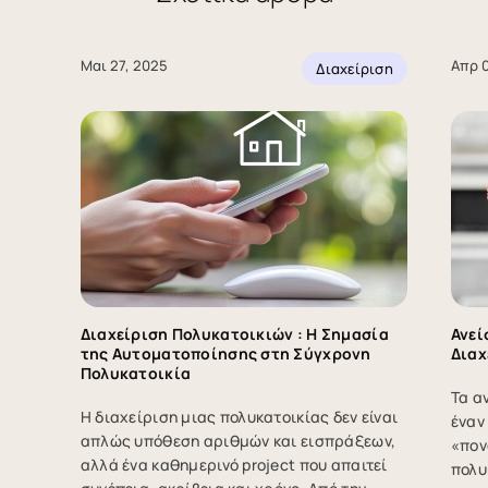
Μαι 27, 2025
Απρ 0
Διαχείριση
Διαχείριση Πολυκατοικιών : Η Σημασία
Ανεί
της Αυτοματοποίησης στη Σύγχρονη
Διαχ
Πολυκατοικία
Τα α
Η διαχείριση μιας πολυκατοικίας δεν είναι
έναν
απλώς υπόθεση αριθμών και εισπράξεων,
«πον
αλλά ένα καθημερινό project που απαιτεί
πολυ