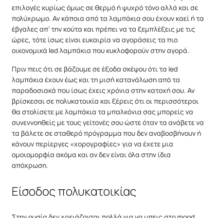
επιλογές κυρίως όμως σε θερμό ή ψυχρό τόνο αλλά και σε
πολύχρωμο. Αν κάποια από τα λαμπάκια σου έχουν καεί ή τα
έβγαλες απ’ την κούτα και πρέπει να τα ξεμπλέξεις με τις
ώρες, τότε ίσως είναι ευκαιρία να αγοράσεις τα πιο
οικονομικά led λαμπάκια που κυκλοφορούν στην αγορά.
Πριν πεις ότι σε βάζουμε σε έξοδα σκέψου ότι τα led
λαμπάκια έχουν έως και τη μισή κατανάλωση από τα
παραδοσιακά που ίσως έχεις χρόνια στην κατοχή σου. Αν
βρίσκεσαι σε πολυκατοικία και ξέρεις ότι οι περισσότεροι
θα στολίσετε με λαμπάκια τα μπαλκόνια σας μπορείς να
συνεννοηθείς με τους γείτονές σου ώστε όταν τα ανάβετε να
τα βάλετε σε σταθερό πρόγραμμα που δεν αναβοσβήνουν ή
κάνουν περίεργες «χορογραφίες» για να έχετε μια
ομοιομορφία ακόμα και αν δεν είναι όλα στην ίδια
απόχρωση.
Είσοδος πολυκατοικίας
Στην ουσία δεν χρειάζονται πολλά για να μπεις στο mood