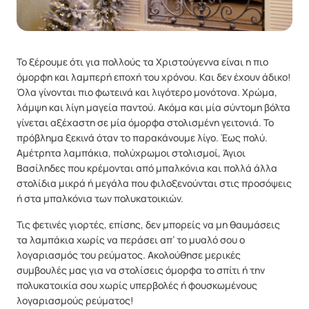
Το ξέρουμε ότι για πολλούς τα Χριστούγεννα είναι η πιο
όμορφη και λαμπερή εποχή του χρόνου. Και δεν έχουν άδικο!
Όλα γίνονται πιο φωτεινά και λιγότερο μονότονα. Χρώμα,
λάμψη και λίγη μαγεία παντού. Ακόμα και μία σύντομη βόλτα
γίνεται αξέχαστη σε μία όμορφα στολισμένη γειτονιά. Το
πρόβλημα ξεκινά όταν το παρακάνουμε λίγο. Έως πολύ.
Αμέτρητα λαμπάκια, πολύχρωμοι στολισμοί, Άγιοι
Βασίληδες που κρέμονται από μπαλκόνια και πολλά άλλα
στολίδια μικρά ή μεγάλα που φιλοξενούνται στις προσόψεις
ή στα μπαλκόνια των πολυκατοικιών.
Τις φετινές γιορτές, επίσης, δεν μπορείς να μη θαυμάσεις
τα λαμπάκια χωρίς να περάσει απ’ το μυαλό σου ο
λογαριασμός του ρεύματος. Ακολούθησε μερικές
συμβουλές μας για να στολίσεις όμορφα το σπίτι ή την
πολυκατοικία σου χωρίς υπερβολές ή φουσκωμένους
λογαριασμούς ρεύματος!