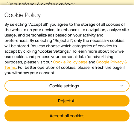
κατάσταση του διαμερίσματός του: τις
με τ
Όροι Χρήσης ιδιοκτήτη ακινήτων
οφειλές, τις πληρωμές, το ιστορικό και τις
λύση
Cookie Policy
κοινές δαπάνες της πολυκατοικίας. Αυτό
Επιτ
ΥΠΗΡΕΣΙΕΣ
ενισχύει την εμπιστοσύνη, περιορίζει τις
σε μ
By selecting "Accept all", you agree to the storage of all cookies of
εντάσεις και κάνει την επικοινωνία πιο
Προσ
the website on your device, to enhance site navigation, analyze site
Διαχείριση διαμερίσματος
ξεκάθαρη και αποτελεσματική για όλους.
usage, and personalize ads based on your activity and
περι
preferences. By selecting
“
Reject all”, only the necessary cookies
Ασφάλεια δεδομένων Σε μια εποχή όπου τα
δυσκ
Διαχείριση πολυκατοικίας | Polikatikia.gr
will be stored. You can choose which categories of cookies to
προσωπικά δεδομένα είναι πολύτιμα, η
προσ
accept by clicking “Cookie Settings.” To learn more about how we
Αυτοματοποιημένη Έκδοση & Είσπραξη Κοινοχρήστων
αυτοματοποιημένη διαχείριση διασφαλίζει
απαρ
use cookies and process your personal data for advertising
ότι η πληροφορία παραμένει ασφαλής.
Online Πληρωμή Κοινοχρήστων και Ειδοποιήσεις
purposes, please visit our
Cookie Policy page
and
Google Privacy &
υπευ
Terms
. For better operation of cookies, please refresh the page if
Όλα τα στοιχεία αποθηκεύονται σε
πληρ
you withdraw your consent.
προστατευμένα, ψηφιακά περιβάλλοντα,
ευθύ
ΚΑΤΕΒΑΣΕ ΤΟ MOBILE APP
με συχνά backups και εφαρμογή των
κοινοχρήστ
Cookie settings
απαραίτητων πρωτοκόλλων για την
συνέ
προστασία των προσωπικών δεδομένων,
αποφ
Reject All
σύμφωνα με τον GDPR. Έτσι, αποφεύγονται
όπως
όχι μόνο οι απώλειες αρχείων, αλλά και οι
Η ύπ
ανεπιθύμητες παραβιάσεις. Πώς το
χρον
Accept all cookies
Newsletter sign in
Polikatikia.gr φέρνει την αυτοματοποίηση
διαχ
στην πράξη Το Polikatikia.gr είναι μια
πρόσ
Διάβασε πρώτος όλα τα νέα άρθρα και
πλατφόρμα σχεδιασμένη για να