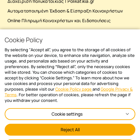
Διαχείριση πολυκατοικίας | Polikatikia.gr
μπορεί να κινηθεί νομικά για την
καθο
Αυτοματοποιημένη Έκδοση & Είσπραξη Κοινοχρήστων
κατάσχεση της ακίνητης περιουσίας του
ενοι
ενοικιαστή. Βέβαια, αν ο τελευταίος δεν
εγγύ
Online Πληρωμή Κοινοχρήστων και Ειδοποιήσεις
διαθέτει περιουσιακά στοιχεία στο όνομά
συμβ
του, τότε δεν υπάρχει τρόπος αποζημίωσης
την 
Cookie Policy
ΚΑΤΕΒΑΣΕ ΤΟ MOBILE APP
του ιδιοκτήτη, κοινώς, δεν μπορεί κανείς να
Η εγ
του πάρει τίποτα, αν δεν έχει τίποτα. Πότε
τυχό
By selecting "Accept all", you agree to the storage of all cookies of
δικαιολογείται το “σπάσιμο” από τον
όρων
the website on your device, to enhance site navigation, analyze site
ενοικιαστή; Υπάρχουν κάποιες
ενοικιαστή. Οι 
usage, and personalize ads based on your activity and
preferences. By selecting
“
Reject all”, only the necessary cookies
περιπτώσεις, σύμφωνα με τον νόμο, κατά
Πρακ
will be stored. You can choose which categories of cookies to
τις οποίες ο ενοικιαστής έχει το δικαίωμα
συντ
accept by clicking “Cookie Settings.” To learn more about how we
Newsletter sign in
να εγκαταλείψει το σπίτι πριν από τη λήξη
συμβ
use cookies and process your personal data for advertising
του συμβολαίου. Συγκεκριμένα: 1. Εάν δεν
ενοι
purposes, please visit our
Cookie Policy page
and
Google Privacy &
Διάβασε πρώτος όλα τα νέα άρθρα και
Terms
. For better operation of cookies, please refresh the page if
παραχωρήθηκε η χρήση του ακινήτου στον
Αυτό
ενημερώσου για όλα τα θέματα του
you withdraw your consent.
ενοικιαστή, ή αν αυτή του αφαιρέθηκε
όπως
Polikatikia.gr
μεταγενέστερα (άρθρο 585 ΑΚ). 2. Εάν η
διόρθωσ
Cookie settings
χρήση του μισθίου θέτει σε άμεσο ή
ενοι
Email*
απειλούμενο κίνδυνο την υγεία του μισθωτή
ακιν
Reject All
ή των οικείων του (άρθρο 588 ΑΚ). 3. Σε
πράγ
περίπτωση που ο ενοικιαστής είναι
ακίν