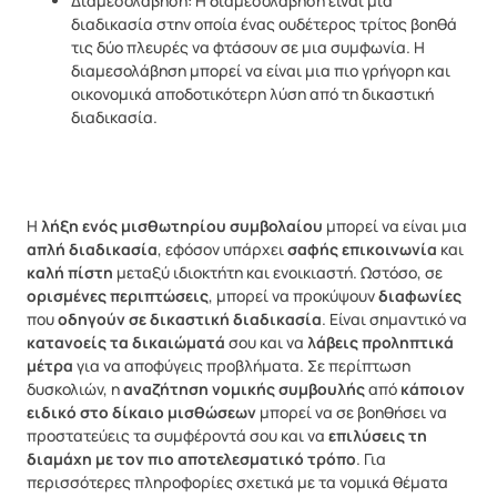
Διαμεσολάβηση: Η διαμεσολάβηση είναι μια
διαδικασία στην οποία ένας ουδέτερος τρίτος βοηθά
τις δύο πλευρές να φτάσουν σε μια συμφωνία. Η
διαμεσολάβηση μπορεί να είναι μια πιο γρήγορη και
οικονομικά αποδοτικότερη λύση από τη δικαστική
διαδικασία.
Η
λήξη ενός μισθωτηρίου συμβολαίου
μπορεί να είναι μια
απλή διαδικασία
, εφόσον υπάρχει
σαφής επικοινωνία
και
καλή πίστη
μεταξύ ιδιοκτήτη και ενοικιαστή. Ωστόσο, σε
ορισμένες περιπτώσεις
, μπορεί να προκύψουν
διαφωνίες
που
οδηγούν σε δικαστική διαδικασία
. Είναι σημαντικό να
κατανοείς τα δικαιώματά
σου και να
λάβεις προληπτικά
μέτρα
για να αποφύγεις προβλήματα. Σε περίπτωση
δυσκολιών, η
αναζήτηση νομικής συμβουλής
από
κάποιον
ειδικό στο δίκαιο μισθώσεων
μπορεί να σε βοηθήσει να
προστατεύεις τα συμφέροντά σου και να
επιλύσεις τη
διαμάχη με τον πιο αποτελεσματικό τρόπο
. Για
περισσότερες πληροφορίες σχετικά με τα νομικά θέματα