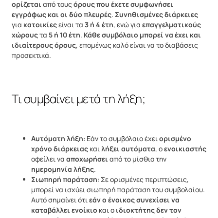
ορίζεται
από τους
όρους που έχετε συμφωνήσει
εγγράφως και οι δύο πλευρές
.
Συνηθισμένες διάρκειες
για
κατοικίες
είναι τα
3 ή 4 έτη
, ενώ για
επαγγελματικούς
χώρους
τα
5 ή 10 έτη
.
Κάθε συμβόλαιο μπορεί να έχει και
ιδιαίτερους όρους
, επομένως καλό είναι να το διαβάσεις
προσεκτικά.
Τι συμβαίνει μετά τη λήξη;
Αυτόματη λήξη
: Εάν το συμβόλαιο έχει
ορισμένο
χρόνο διάρκειας
και
λήξει αυτόματα
, ο
ενοικιαστής
οφείλει να
αποχωρήσει
από το μίσθιο την
ημερομηνία λήξης
.
Σιωπηρή παράταση
: Σε ορισμένες περιπτώσεις,
μπορεί να ισχύει σιωπηρή παράταση του συμβολαίου.
Αυτό σημαίνει ότι
εάν ο ένοικος συνεχίσει να
καταβάλλει ενοίκιο
και ο
ιδιοκτήτης δεν τον