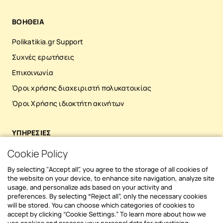
συναίνεση του ιδιοκτήτη, αλλά και
την 
συγκροτήματα πολυκατοικιών, με την
συμβ
ΒΟΗΘΕΙΑ
έγκριση της γενικής συνέλευσης των
διάρ
ιδιοκτητών. Ποιες είναι οι βασικές
είδο
Polikatikia.gr Support
προϋποθέσεις συμμετοχής; Για να ενταχθεί
σχετ
ένα ακίνητο στο Πρόγραμμα, πρέπει να
μπορ
Συχνές ερωτήσεις
υφίσταται νόμιμα, να μην έχει κριθεί
υπογ
Επικοινωνία
κατεδαφιστέα, να χρησιμοποιείται
με σ
Όροι χρήσης διαχειριστή πολυκατοικίας
ως κύρια κατοικία και να έχει καταταχθεί
ποσο
βάσει του Πρώτου Πιστοποιητικού
50% 
Όροι Χρήσης ιδιοκτήτη ακινήτων
Ενεργειακής Απόδοσης (Α’ Π.Ε.Α.)
ανάλ
σε κατηγορία χαμηλότερη ή ίση της Γ. Ποιες
Οι ε
δαπάνες καλύπτονται; Το πρόγραμμα
είτε
ΥΠΗΡΕΣΙΕΣ
επιδοτεί μια σειρά παρεμβάσεων για την
διαμερίσμ
Cookie Policy
Διαχείριση διαμερίσματος
ενεργειακή αναβάθμιση των κτιρίων, όπως:
βελτιώσεις Το
Αντικατάσταση κουφωμάτων Τοποθέτηση/
2025
Διαχείριση πολυκατοικίας | Polikatikia.gr
By selecting "Accept all", you agree to the storage of all cookies of
αναβάθμιση θερμομόνωσης Αναβάθμιση
όσον
the website on your device, to enhance site navigation, analyze site
Αυτοματοποιημένη Έκδοση & Είσπραξη Κοινοχρήστων
συστήματος θέρμανσης/ψύξης Σύστημα
χρον
usage, and personalize ads based on your activity and
preferences. By selecting
“
Reject all”, only the necessary cookies
ζεστού νερού χρήσης (ZNX) με χρήση
των 
Online Πληρωμή Κοινοχρήστων και Ειδοποιήσεις
will be stored. You can choose which categories of cookies to
Ανανεώσιμων Πηγών Ενέργειας (ΑΠΕ)
για 
accept by clicking “Cookie Settings.” To learn more about how we
Λοιπές Παρεμβάσεις Εξοικονόμησης
στα 