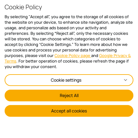
Cookie Policy
By selecting "Accept all", you agree to the storage of all cookies of
the website on your device, to enhance site navigation, analyze site
usage, and personalize ads based on your activity and
preferences. By selecting
“
Reject all”, only the necessary cookies
ΣΧΕΤΙΚΑ ΜΕ ΜΑΣ
will be stored. You can choose which categories of cookies to
accept by clicking “Cookie Settings.” To learn more about how we
Ποιοι είμαστε
use cookies and process your personal data for advertising
purposes, please visit our
Cookie Policy page
and
Google Privacy &
Δίκτυο Συνεργατών
Terms
. For better operation of cookies, please refresh the page if
you withdraw your consent.
Τα νέα μας
Cookie settings
ΒΟΗΘΕΙΑ
Reject All
Polikatikia.gr Support
Συχνές ερωτήσεις
Accept all cookies
Επικοινωνία
Όροι χρήσης διαχειριστή πολυκατοικίας
Όροι Χρήσης ιδιοκτήτη ακινήτων