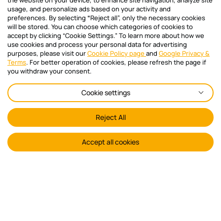
the website on your device, to enhance site navigation, analyze site
usage, and personalize ads based on your activity and
preferences. By selecting
“
Reject all”, only the necessary cookies
will be stored. You can choose which categories of cookies to
ΣΧΕΤΙΚΑ ΜΕ ΜΑΣ
accept by clicking “Cookie Settings.” To learn more about how we
use cookies and process your personal data for advertising
Ποιοι είμαστε
purposes, please visit our
Cookie Policy page
and
Google Privacy &
Terms
. For better operation of cookies, please refresh the page if
Δίκτυο Συνεργατών
you withdraw your consent.
Τα νέα μας
Cookie settings
ΒΟΗΘΕΙΑ
Reject All
Polikatikia.gr Support
Accept all cookies
Συχνές ερωτήσεις
Επικοινωνία
Όροι χρήσης διαχειριστή πολυκατοικίας
Όροι Χρήσης ιδιοκτήτη ακινήτων
ΥΠΗΡΕΣΙΕΣ