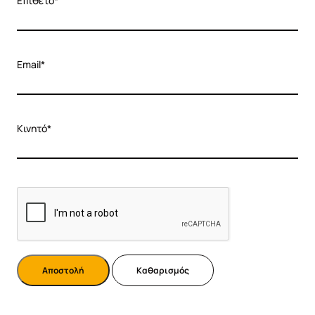
Επίθετο*
Email*
Κινητό*