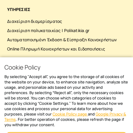
υπολογισμοί γίνονται με ακρίβεια, οι
σημεί
διαδικασίες εκτελούνται με συνέπεια και η
ΥΠΗΡΕΣΙΕΣ
αντι
διαχείριση κερδίζει αξιοπιστία και
κοινοχρήστων
Διαχείριση διαμερίσματος
επαγγελματισμό. Διαφάνεια και άμεση
ιδιο
ενημέρωση Η πρόσβαση στις κοινές
αδυν
Διαχείριση πολυκατοικίας | Polikatikia.gr
υποχρεώσεις δεν πρέπει να είναι προνόμιο
υπάρ
Αυτοματοποιημένη Έκδοση & Είσπραξη Κοινοχρήστων
λίγων. Κάθε κάτοικος μπορεί πλέον να
των οφειλών. 
ενημερώνεται σε πραγματικό χρόνο για την
Online Πληρωμή Κοινοχρήστων και Ειδοποιήσεις
αυστ
κατάσταση του διαμερίσματός του: τις
με τ
οφειλές, τις πληρωμές, το ιστορικό και τις
λύση
Cookie Policy
ΚΑΤΕΒΑΣΕ ΤΟ MOBILE APP
κοινές δαπάνες της πολυκατοικίας. Αυτό
Επιτ
ενισχύει την εμπιστοσύνη, περιορίζει τις
σε μ
By selecting "Accept all", you agree to the storage of all cookies of
εντάσεις και κάνει την επικοινωνία πιο
Προσ
the website on your device, to enhance site navigation, analyze site
ξεκάθαρη και αποτελεσματική για όλους.
usage, and personalize ads based on your activity and
περι
preferences. By selecting
“
Reject all”, only the necessary cookies
Ασφάλεια δεδομένων Σε μια εποχή όπου τα
δυσκ
will be stored. You can choose which categories of cookies to
προσωπικά δεδομένα είναι πολύτιμα, η
προσ
accept by clicking “Cookie Settings.” To learn more about how we
Newsletter sign in
αυτοματοποιημένη διαχείριση διασφαλίζει
απαρ
use cookies and process your personal data for advertising
ότι η πληροφορία παραμένει ασφαλής.
purposes, please visit our
Cookie Policy page
and
Google Privacy &
υπευ
Διάβασε πρώτος όλα τα νέα άρθρα και
Terms
. For better operation of cookies, please refresh the page if
Όλα τα στοιχεία αποθηκεύονται σε
πληρ
ενημερώσου για όλα τα θέματα του
you withdraw your consent.
προστατευμένα, ψηφιακά περιβάλλοντα,
ευθύ
Polikatikia.gr
με συχνά backups και εφαρμογή των