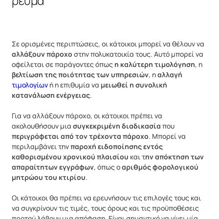
ρεύμα
Σε ορισμένες περιπτώσεις, οι κάτοικοι μπορεί να θέλουν να
αλλάξουν πάροχο
στην πολυκατοικία τους. Αυτό μπορεί να
οφείλεται σε παράγοντες όπως
η καλύτερη τιμολόγηση
, η
βελτίωση της ποιότητας των υπηρεσιών
, η
αλλαγή
τιμολογίων
ή η επιθυμία να
μειωθεί η συνολική
κατανάλωση ενέργειας
.
Για να αλλάξουν πάροχο, οι κάτοικοι πρέπει να
ακολουθήσουν μια
συγκεκριμένη διαδικασία
που
περιγράφεται από τον τρέχοντα πάροχο
. Μπορεί να
περιλαμβάνει την
παροχή ειδοποίησης εντός
καθορισμένου χρονικού πλαισίου
και τ
ην απόκτηση των
απαραίτητων εγγράφων
, όπως ο
αριθμός φορολογικού
μητρώου του κτιρίου
.
Οι κάτοικοι θα πρέπει να ερευνήσουν τις επιλογές τους και
να συγκρίνουν τις τιμές, τους όρους και τις προϋποθέσεις
προτού λάβουν μια απόφαση. Είναι σημαντικό να γίνει μία