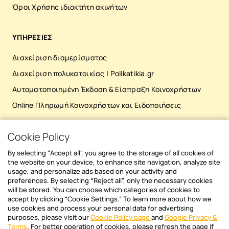
αυτοματοποίηση, οι πιθανότητες για
Υπεν
Όροι Χρήσης ιδιοκτήτη ακινήτων
τέτοια σφάλματα μειώνονται δραστικά. Οι
πληρ
υπολογισμοί γίνονται με ακρίβεια, οι
σημεί
διαδικασίες εκτελούνται με συνέπεια και η
ΥΠΗΡΕΣΙΕΣ
αντι
διαχείριση κερδίζει αξιοπιστία και
κοινοχρήστων
Διαχείριση διαμερίσματος
επαγγελματισμό. Διαφάνεια και άμεση
ιδιο
ενημέρωση Η πρόσβαση στις κοινές
αδυν
Διαχείριση πολυκατοικίας | Polikatikia.gr
υποχρεώσεις δεν πρέπει να είναι προνόμιο
υπάρ
Αυτοματοποιημένη Έκδοση & Είσπραξη Κοινοχρήστων
λίγων. Κάθε κάτοικος μπορεί πλέον να
των οφειλών. 
ενημερώνεται σε πραγματικό χρόνο για την
Online Πληρωμή Κοινοχρήστων και Ειδοποιήσεις
αυστ
κατάσταση του διαμερίσματός του: τις
με τ
οφειλές, τις πληρωμές, το ιστορικό και τις
λύση
Cookie Policy
ΚΑΤΕΒΑΣΕ ΤΟ MOBILE APP
κοινές δαπάνες της πολυκατοικίας. Αυτό
Επιτ
ενισχύει την εμπιστοσύνη, περιορίζει τις
σε μ
By selecting "Accept all", you agree to the storage of all cookies of
εντάσεις και κάνει την επικοινωνία πιο
Προσ
the website on your device, to enhance site navigation, analyze site
ξεκάθαρη και αποτελεσματική για όλους.
usage, and personalize ads based on your activity and
περι
preferences. By selecting
“
Reject all”, only the necessary cookies
Ασφάλεια δεδομένων Σε μια εποχή όπου τα
δυσκ
will be stored. You can choose which categories of cookies to
προσωπικά δεδομένα είναι πολύτιμα, η
προσ
accept by clicking “Cookie Settings.” To learn more about how we
Newsletter sign in
αυτοματοποιημένη διαχείριση διασφαλίζει
απαρ
use cookies and process your personal data for advertising
ότι η πληροφορία παραμένει ασφαλής.
purposes, please visit our
Cookie Policy page
and
Google Privacy &
υπευ
Διάβασε πρώτος όλα τα νέα άρθρα και
Terms
. For better operation of cookies, please refresh the page if
Όλα τα στοιχεία αποθηκεύονται σε