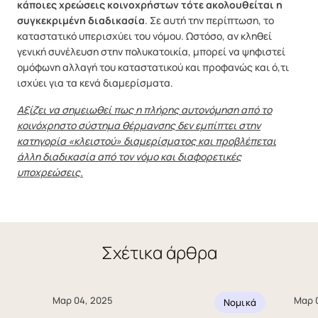
κάποιες χρεώσεις κοινοχρήστων τότε ακολουθείται η
συγκεκριμένη διαδικασία
. Σε αυτή την περίπτωση, το
καταστατικό υπερισχύει του νόμου. Ωστόσο, αν κληθεί
γενική συνέλευση στην πολυκατοικία, μπορεί να ψηφιστεί
ομόφωνη αλλαγή του καταστατικού και προφανώς και ό,τι
ισχύει για τα κενά διαμερίσματα.
Αξίζει να σημειωθεί πως η πλήρης αυτονόμηση από το
κοινόχρηστο σύστημα θέρμανσης δεν εμπίπτει στην
κατηγορία «κλειστού» διαμερίσματος και προβλέπεται
άλλη διαδικασία από τον νόμο και διαφορετικές
υποχρεώσεις.
Σχέτικα άρθρα
Μαρ 04, 2025
Μαρ 
Νομικά