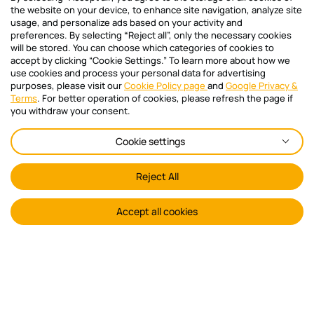
εμπράγματο δικαίωμα υπέρ αυτών. 2.
ενερ
the website on your device, to enhance site navigation, analyze site
Online Πληρωμή Κοινοχρήστων και Ειδοποιήσεις
Διασφάλιση πρόσβασης σε υποδομές Κατά
usage, and personalize ads based on your activity and
Υψηλ
preferences. By selecting
“
Reject all”, only the necessary cookies
τον επιμερισμό της κοινόχρηστης
μη τ
will be stored. You can choose which categories of cookies to
επιφάνειας θα πρέπει στην κάτοψη να
οδηγ
accept by clicking “Cookie Settings.” To learn more about how we
ΚΑΤΕΒΑΣΕ ΤΟ MOBILE APP
προβλέπεται ελεύθερος και ανεμπόδιστος
Συγκ
use cookies and process your personal data for advertising
χώρος πρόσβασης στις διάφορες
purposes, please visit our
Cookie Policy page
and
Google Privacy &
πρόσ
Terms
. For better operation of cookies, please refresh the page if
υφιστάμενες υποδομές (π.χ. μηχανοστάσιο
ιδιο
you withdraw your consent.
ασανσέρ, καπνοδόχος, κεντρική κεραία
για 
τηλεόρασης) συμπεριλαμβανομένου του
πιστ
Cookie settings
κλιμακοστασίου της ταράτσας. Συνεπώς,
Σύμφ
Newsletter sign in
αυτό που θα πρέπει να αποφασιστεί είναι
πρόσ
Reject All
το ακριβές τμήμα του ακάλυπτου χώρου
3.00
Διάβασε πρώτος όλα τα νέα άρθρα και
που μπορεί να διατεθεί για την τοποθέτηση
παρα
ενημερώσου για όλα τα θέματα του
ηλιακών θερμοσιφώνων κλπ. βάσει των
προβ
Accept all cookies
Polikatikia.gr
ανωτέρω περιορισμών. 3. Στατική
σε π
Email*
επάρκεια του κτιρίου Στην ίδια κάτοψη θα
Καταχ
πρέπει να βεβαιωθεί υπεύθυνα από
θεωρ
αρμόδιο μηχανικό ότι η στατική κατάσταση
ιδιο
του κτιρίου επιτρέπει με ασφάλεια την
κατα
επιβάρυνση του με τα πρόσθετα φορτία
του 
Ελλάδα 2.0
Πολιτική Cookies