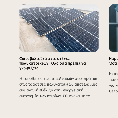
Φωτοβολταϊκά στις στέγες
Νομο
πολυκατοικιών: Όλα όσα πρέπει να
Όσα 
γνωρίζεις
Η ασ
Η τοποθέτηση φωτοβολταϊκών συστημάτων
των 
στις ταράτσες πολυκατοικιών αποτελεί μία
για 
σημαντική εξέλιξη στην ενεργειακή
θέλο
αυτονομία των κτιρίων. Σύμφωνα με το
προσ
άρθρο 70 του νέου νομοσχεδίου του
με το σπίτι 
Υπουργείου Περιβάλλοντος και Ενέργειας,
λειτ
η απόφαση για την εγκατάσταση τέτοιων
για 